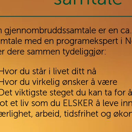
n gjennombruddssamtale er en ca.
amtale med en programekspert i N
er dere sammen tydeliggjør:
 Hvor du står i livet ditt nå
Hvor du virkelig ønsker å være
Det viktigste steget du kan ta for
ot et liv som du ELSKER å leve inn
ærlighet, arbeid, tidsfrihet og øko