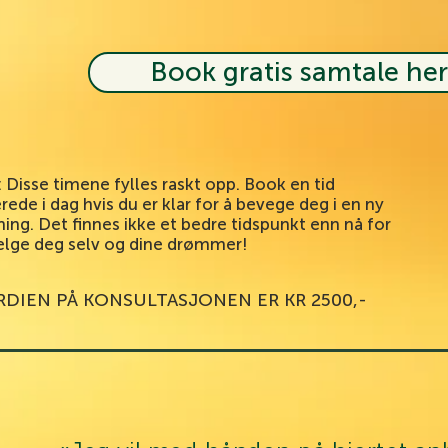
Book gratis samtale her
 Disse timene fylles raskt opp. Book en tid
erede i dag hvis du er klar for å bevege deg i en ny
ning. Det finnes ikke et bedre tidspunkt enn nå for
elge deg selv og dine drømmer!
RDIEN PÅ KONSULTASJONEN ER KR 2500,-