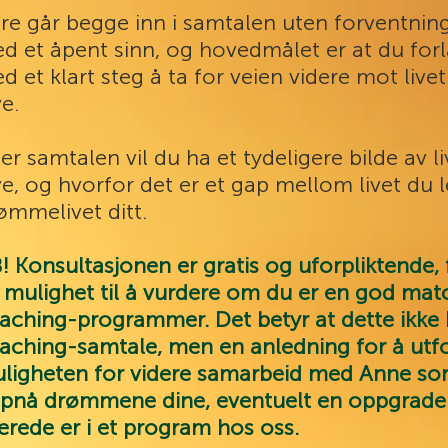
re går begge inn i samtalen uten forventninge
d et åpent sinn, og hovedmålet er at du for
d et klart steg å ta for veien videre mot live
ve.
ter samtalen vil du ha et tydeligere bilde av l
ve, og hvorfor det er et gap mellom livet du l
ømmelivet ditt.
! Konsultasjonen er gratis og uforpliktende, 
 mulighet til å vurdere om du er en god mat
aching-programmer. Det betyr at dette ikke b
aching-samtale, men en
anledning for å utf
ligheten for videre samarbeid med Anne so
pnå drømmene dine, eventuelt en oppgrader
lerede er i et program hos oss.