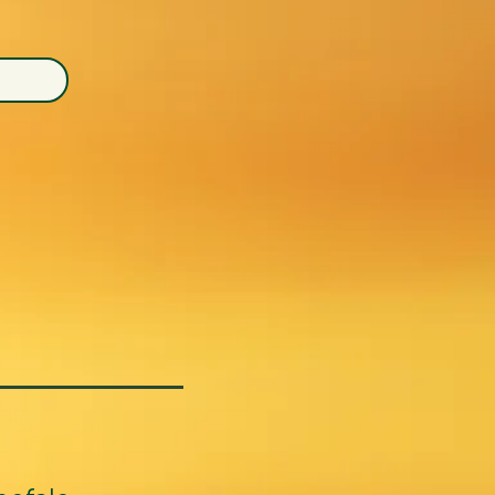
«Første gang jeg snakket med Anne