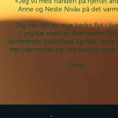
«Jeg vil med hånden på hjertet an
Anne og Neste Nivå
på det varm
®
Jeg har fått en mye bedre flyt i live
– jeg har møtt en flott mann, fått 
spennende jobbtilbud og føler meg t
mer harmonisk og mer bevisst egne
- Irene