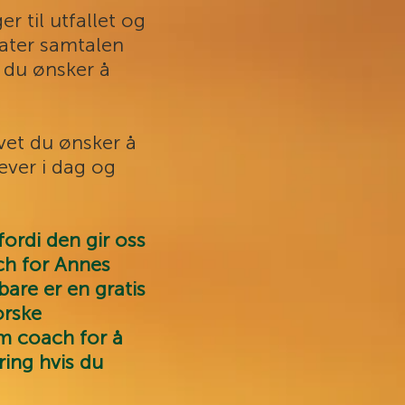
r til utfallet og
later samtalen
t du ønsker å
ivet du ønsker å
ever i dag og
fordi den gir oss
ch for Annes
are er en gratis
orske
m coach for å
ing hvis du