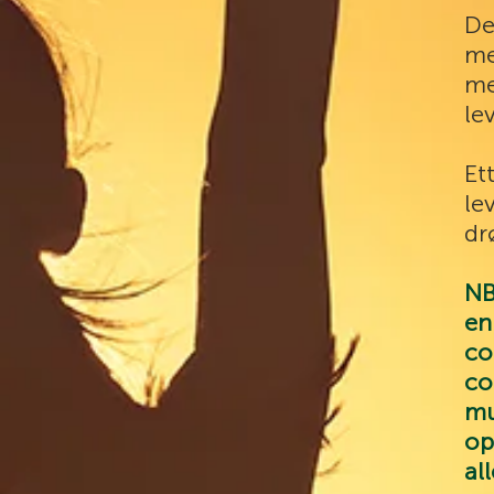
De
me
me
le
Et
le
dr
NB
en
co
co
mu
op
al