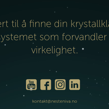
ert til å finne din krystallk
systemet som forvandler 
virkelighet.
kontakt@nesteniva.no