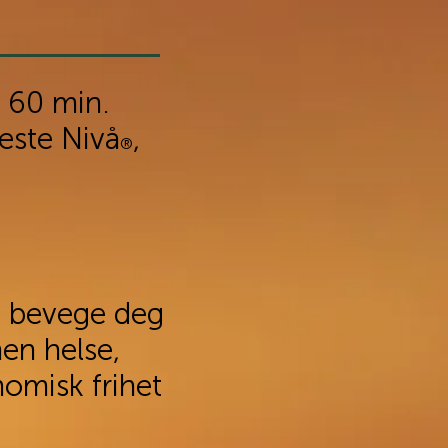
 60 min.
este Nivå
,
®
 å bevege deg
en helse,
nomisk frihet