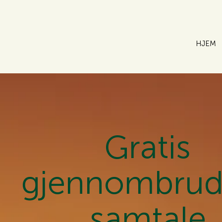
HJEM
Gratis
gjennombrud
samtale