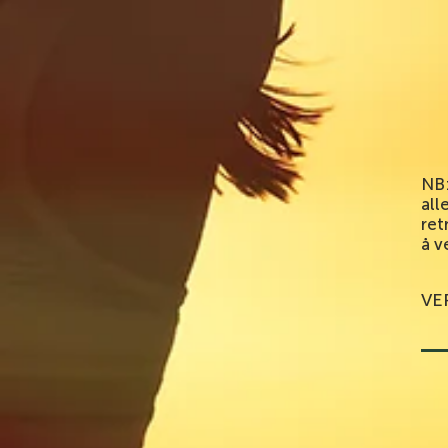
NB:
all
ret
å v
VE