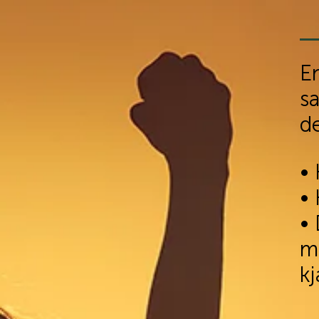
E
s
d
​•
• 
• 
m
kj