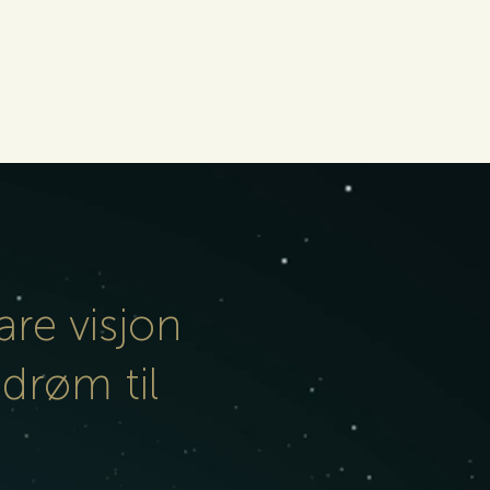
lare visjon
drøm til