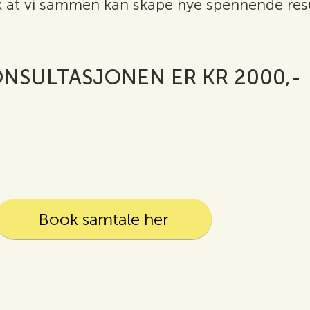
k at vi sammen kan skape nye spennende result
ONSULTASJONEN ER KR 2000,-
Book samtale her