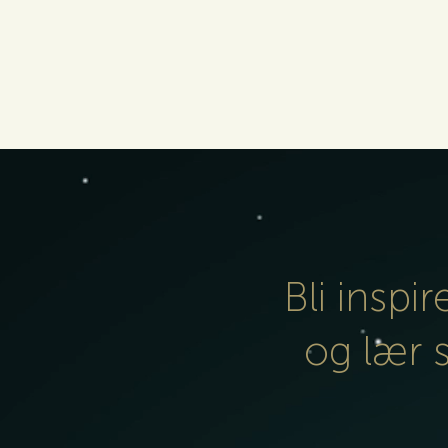
Bli inspir
og lær 