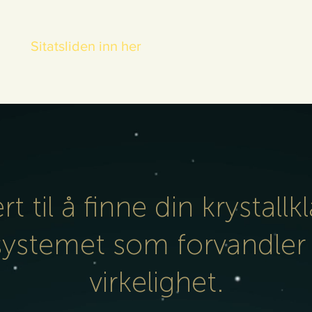
Sitatsliden inn her
ert til å finne din krystallk
systemet som forvandler 
virkelighet.